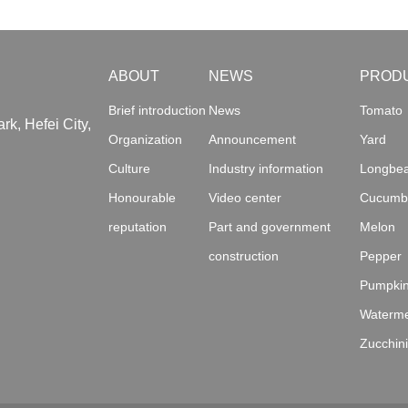
ABOUT
NEWS
PROD
Brief introduction
News
Tomato
k, Hefei City,
Organization
Announcement
Yard
Culture
Industry information
Longbe
Honourable
Video center
Cucumb
reputation
Part and government
Melon
construction
Pepper
Pumpki
Waterm
Zucchin