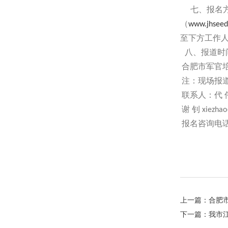
七、报名
（
www.jhsee
至下方工作
八、报道时
合肥市军官
注：现场报
联系人：代
谢
钊
xiezhao
报名咨询电
上一篇：
合肥
下一篇：
我市