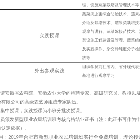
理、设施蔬菜栽培及管理技术等
蔬菜病虫害综合防治技术、茄果
介绍及栽培技术、茄果类栽培技
观摩与讲解、蔬菜嫁接苗技术、
实践授课
菜设施工程建设及管理、蔬菜组
及实践操作、杂交种纯度分子检
践等
组织学员前往省内、省外现代农
外出参观实践
基地进行观摩学习
邀请安徽省农科院、安徽农业大学的特聘专家、高级研究员、教授以
份有限公司的高级农艺师组成专家队伍。
为集中授课，实践授课为小班分批次授课。
人员颁发新型职业农民培训班考核合格结业证书（注：此证书可作为
的认定依据）。
用：
年合肥市新型职业农民培训班实行全免费培训，理论授
2019