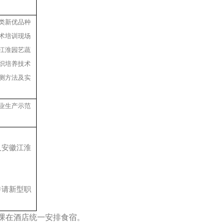
类新优品种
术培训现场
江淮园艺蔬
织培养技术
测方法及实
业生产示范
及安徽江淮
申请新型职
课在酒店统一安排食宿。