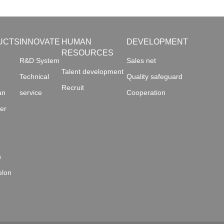
UCTS
INNOVATE
HUMAN
DEVELOPMENT
RESOURCES
R&D System
Sales net
Talent development
Technical
Quality safeguard
Recruit
an
service
Cooperation
er
n
elon
i