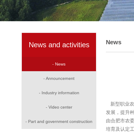
News
News and activities
- News
- Announcement
- Industry information
新型职业
- Video center
发展，提升
由合肥市农委
- Part and government construction
培育及认定