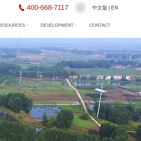
400-668-7117
中文版
|
EN
RESOURCES
DEVELOPMENT
CONTACT