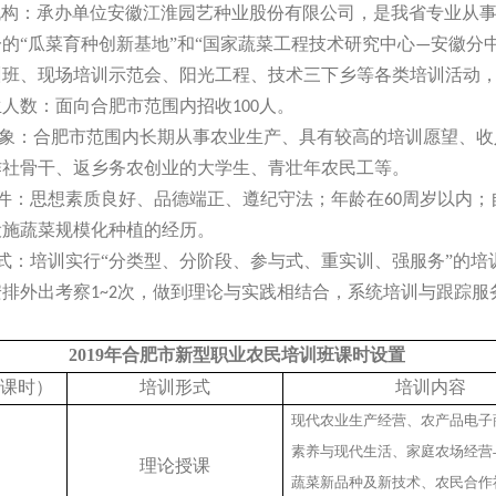
机构：承办单位安徽江淮园艺种业股份有限公司，是我省专业从
的“瓜菜育种创新基地”和“国家蔬菜工程技术研究中心
安徽分
—
训班、现场培训示范会、阳光工程、技术三下乡等各类培训活动
生人数：面向合肥市范围内招收
人。
100
象：合肥市范围内长期从事农业生产、具有较高的培训愿望、收
作社骨干、返乡务农创业的大学生、青壮年农民工等。
件：思想素质良好、品德端正、遵纪守法；年龄在
周岁以内；
60
设施蔬菜规模化种植的经历。
式：培训实行“分类型、分阶段、参与式、重实训、强服务”的培
安排外出考察
次，做到理论与实践相结合，系统培训与跟踪服
1~2
2019
年合肥市新型职业农民培训班课时设置
课时）
培训形式
培训内容
现代农业生产经营、农产品电子
素养与现代生活、家庭农场经营
理论授课
蔬菜新品种及新技术、农民合作