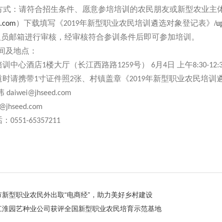
方式：请符合招生条件、愿意参培培训的农民朋友或新型农业主
）下载填写《
年新型职业农民培训遴选对象登记表》
/u
d.com
2019
人员邮箱进行审核，经审核符合参训条件后即可参加培训。
间及地点：
培训中心酒店
楼大厅（长江西路路
号）
月
日
上午
1
1259
6
4
8:30-12:
道时请携带
寸证件照
张、村镇盖章《
年新型职业农民培训
1
2
2019
伟
daiwei@jhseed.com
@jhseed.com
话：
0551-65357211
市新型职业农民外出取“电商经”，助力美好乡村建设
江淮园艺种业公司获评全国新型职业农民培育示范基地