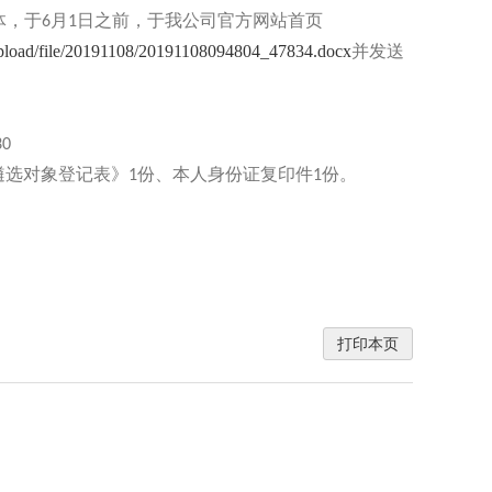
体，于
月
日之前，于我公司官方网站首页
6
1
pload/file/20191108/20191108094804_47834.docx
并发送
30
遴选对象登记表》
份、本人身份证复印件
份。
1
1
打印本页