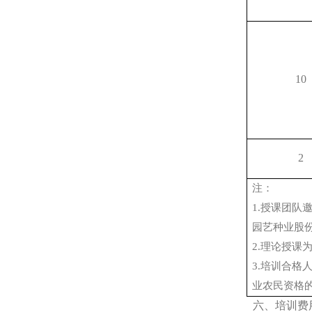
10
2
注：
1.
授课团队
园艺种业股
2.
理论授课
3.
培训合格
业农民资格
六、培训费