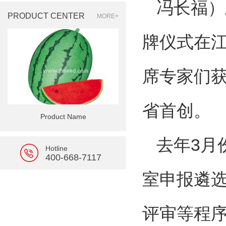
冯长福）
PRODUCT CENTER
MORE+
牌仪式在
席专家们获
省首创。
Product Name
去年3月
Hotline
400-668-7117
室申报遴
评审等程